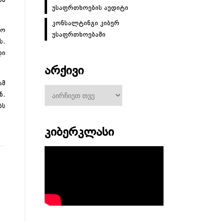
მა
უსაფრთხოების აუდიტი
კონსალტინგი კიბერ
ბო
უსაფრთხოებაში
ს.
დი
ᲐᲠᲥᲘᲕᲘ
ამ
არქივი
ნ.
ბს
ᲙᲘᲑᲔᲠᲙᲚᲐᲡᲘ