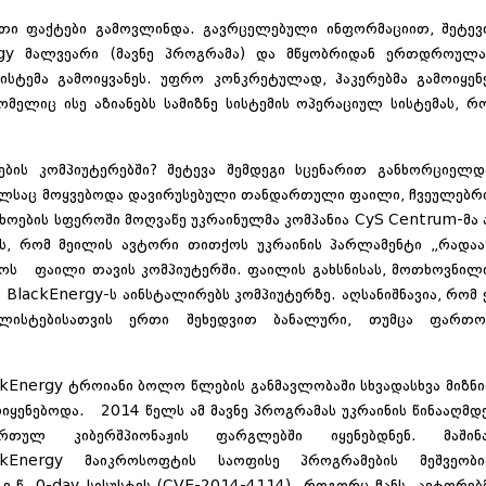
ითი ფაქტები გამოვლინდა. გავრცელებული ინფორმაციით, შეტევ
ergy მალვეარი (მავნე პროგრამა) და მწყობრიდან ერთდროულ
სტემა გამოიყვანეს. უფრო კონკრეტულად, ჰაკერებმა გამოიყენ
 რომელიც ისე აზიანებს სამიზნე სისტემის ოპერაციულ სისტემას, რ
ბის კომპიუტერებში? შეტევა შემდეგი სცენარით განხორციელდ
ლსაც მოყვებოდა დავირუსებული თანდართული ფაილი, ჩვეულებრ
ხოების სფეროში მოღვაწე უკრაინულმა კომპანია CyS Centrum-მა 
ანს, რომ მეილის ავტორი თითქოს უკრაინის პარლამენტი „რადაა
ოს ფაილი თავის კომპიუტერში. ფაილის გახსნისას, მოთხოვნილ
BlackEnergy-ს აინსტალირებს კომპიუტერზე. აღსანიშნავია, რომ 
ალისტებისათვის ერთი შეხედვით ბანალური, თუმცა ფართ
ckEnergy ტროიანი ბოლო წლების განმავლობაში სხვადასხვა მიზნ
ოიყენებოდა. 2014 წელს ამ მავნე პროგრამას უკრაინის წინააღმდ
ართულ კიბერშპიონაჟის ფარგლებში იყენებდნენ. მაშინ
ckEnergy მაიკროსოფტის საოფისე პროგრამების მეშვეობ