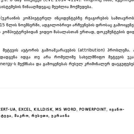
ე.წ. 0-day სისუსტეს (CVE-2014-4114). როგორც ჩანს, ავტორებ
სისტემების წინააღმდეგაც შეუძლია მოქმედება.
ს (უკრაინის კომპიუტერულ ინციდენტებზე რეაგირების სამთავრო
15 წლის ნოემბერში, ადგილობრივი არჩევნების დროსაც გამოიყენე
ის კომპიუტერებიდან ვიდეო მასალასთან ერთად, დოკუმენტების დი
 შეტევის ავტორის გამოაშკარავების (attribution) პრობლემა. 
დადგენა იდგა თუ არა რომელიმე სახელმწიფო შეტევის უკა
Energy-ს შექმნასა და გამოყენებას რუსულ კრიმინალურ დაჯგუფებე
,
,
,
,
,
CERT-UA
EXCEL
KILLDISK
MS WORD
POWERPOINT
ᲘᲕᲐᲜᲝ-
,
,
,
ᲔᲢᲔᲕᲐ
ᲛᲐᲙᲠᲝ
ᲠᲣᲡᲔᲗᲘ
ᲣᲙᲠᲐᲘᲜᲐ