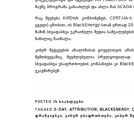
ვრცელდებოდა და იყენებდა MS PowerPoint-ის 
მავნე პროგრამა განაახლეს და ახლა მას SCADA 
რაც შეეხება KillDisk კომპონენტს, CERT-UA-
ჯგუფი) ცნობით, ის BlackEnergy-სთან ერთად 20
მაშინ სხვადასხვა უკრაინული მედია საშუალებებ
ნაწილიც წაიშალა.
კიბერ შეტევების ანალიზისას ყოველთვის არის
შემთხვევაშიც, შეუძლებელია სრულყოფილად 
სხვადასხვა უსაფრთხოების კომპანიები კი Black
უკავშირებენ.
POSTED IN
ᲡᲘᲐᲮᲚᲔᲔᲑᲘ
TAGGED
,
,
,
0-DAY
ATTRIBUTION
BLACKENERGY
,
,
ᲤᲠᲐᲜᲙᲘᲕᲡᲙᲘ
ᲙᲘᲑᲔᲠ ᲣᲡᲐᲤᲠᲗᲮᲝᲔᲑᲐ
ᲙᲘᲑᲔᲠ Შ