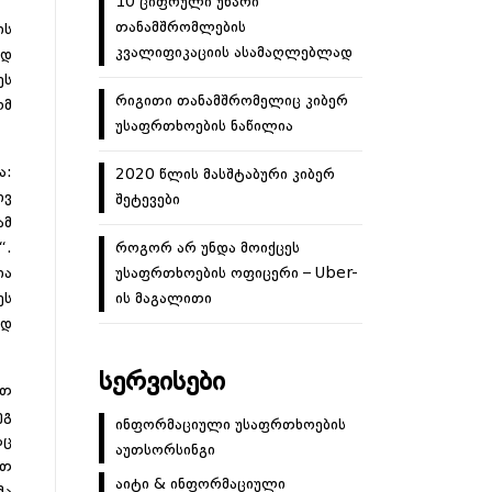
10 ციფრული უნარი
თანამშრომლების
ის
კვალიფიკაციის ასამაღლებლად
ად
ეს
რიგითი თანამშრომელიც კიბერ
ომ
უსაფრთხოების ნაწილია
ა:
2020 წლის მასშტაბური კიბერ
ივ
შეტევები
ამ
“.
როგორ არ უნდა მოიქცეს
ია
უსაფრთხოების ოფიცერი – Uber-
ეს
ის მაგალითი
ოდ
ᲡᲔᲠᲕᲘᲡᲔᲑᲘ
ით
ეგ
ინფორმაციული უსაფრთხოების
აც
აუთსორსინგი
ით
აიტი & ინფორმაციული