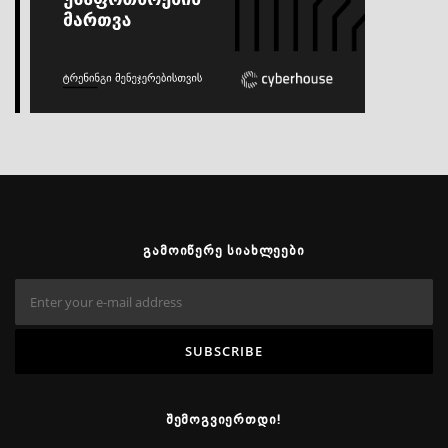
ᲒᲐᲛᲝᲘᲬᲔᲠᲔ ᲡᲘᲐᲮᲚᲔᲔᲑᲘ
ᲨᲔᲛᲝᲒᲕᲘᲔᲠᲗᲓᲘ!