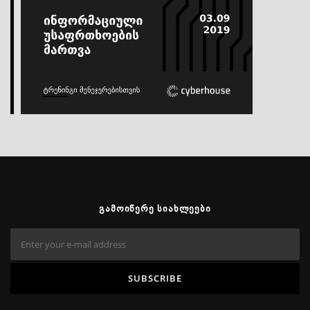
ᲒᲐᲛᲝᲘᲬᲔᲠᲔ ᲡᲘᲐᲮᲚᲔᲔᲑᲘ