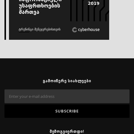
ᲒᲐᲛᲝᲘᲬᲔᲠᲔ ᲡᲘᲐᲮᲚᲔᲔᲑᲘ
ᲨᲔᲛᲝᲒᲕᲘᲔᲠᲗᲓᲘ!