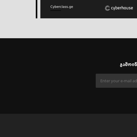
ᲒᲐᲛᲝᲘ