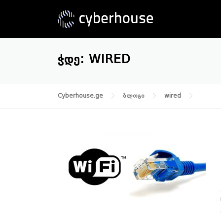
Skip
to
content
ᲭᲓᲔ:
WIRED
Cyberhouse.ge
ბლოგი
wired