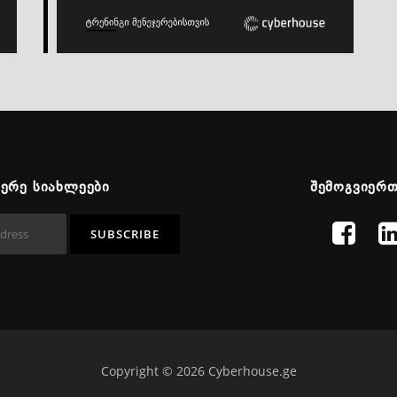
ᲬᲔᲠᲔ ᲡᲘᲐᲮᲚᲔᲔᲑᲘ
ᲨᲔᲛᲝᲒᲕᲘᲔᲠ
Copyright © 2026 Cyberhouse.ge