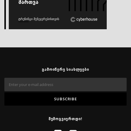
ᲒᲐᲛᲝᲘᲬᲔᲠᲔ ᲡᲘᲐᲮᲚᲔᲔᲑᲘ
ᲨᲔᲛᲝᲒᲕᲘᲔᲠᲗᲓᲘ!