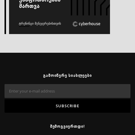
ᲒᲐᲛᲝᲘᲬᲔᲠᲔ ᲡᲘᲐᲮᲚᲔᲔᲑᲘ
ᲨᲔᲛᲝᲒᲕᲘᲔᲠᲗᲓᲘ!