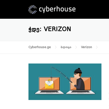
Skip
to
content
ᲭᲓᲔ:
VERIZON
Cyberhouse.ge
ბლოგი
Verizon