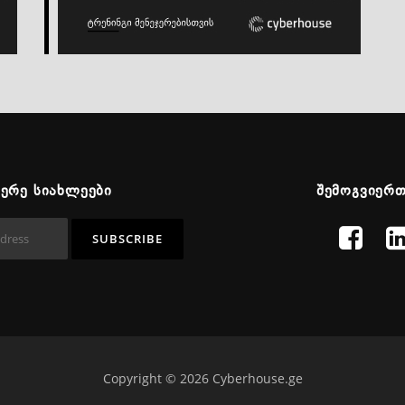
ᲬᲔᲠᲔ ᲡᲘᲐᲮᲚᲔᲔᲑᲘ
ᲨᲔᲛᲝᲒᲕᲘᲔᲠ
Copyright © 2026 Cyberhouse.ge