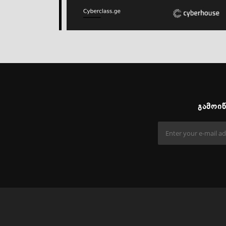
ᲒᲐᲛᲝᲘ