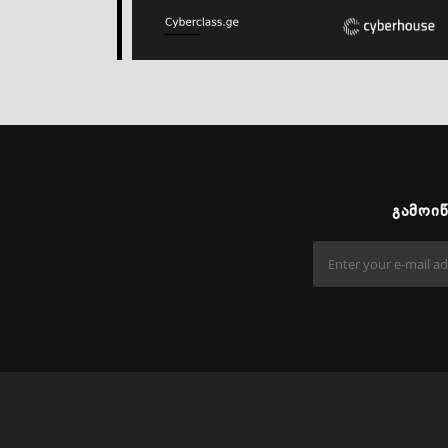
ᲒᲐᲛᲝᲘ