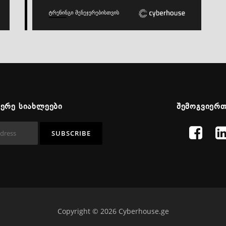
ᲬᲔᲠᲔ ᲡᲘᲐᲮᲚᲔᲔᲑᲘ
ᲨᲔᲛᲝᲒᲕᲘᲔᲠ
Copyright © 2026 Cyberhouse.ge