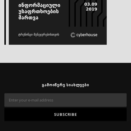
ᲒᲐᲛᲝᲘᲬᲔᲠᲔ ᲡᲘᲐᲮᲚᲔᲔᲑᲘ