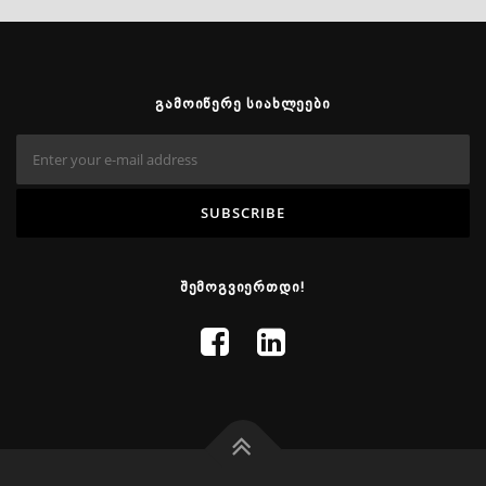
ᲒᲐᲛᲝᲘᲬᲔᲠᲔ ᲡᲘᲐᲮᲚᲔᲔᲑᲘ
ᲨᲔᲛᲝᲒᲕᲘᲔᲠᲗᲓᲘ!