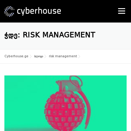
Skip
to
Menu
content
SERVICES
ABOUT US
CONTACT
ᲭᲓᲔ:
RISK MANAGEMENT
Cyberhouse.ge
ბლოგი
risk management