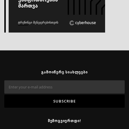
ᲒᲐᲛᲝᲘᲬᲔᲠᲔ ᲡᲘᲐᲮᲚᲔᲔᲑᲘ
ᲨᲔᲛᲝᲒᲕᲘᲔᲠᲗᲓᲘ!