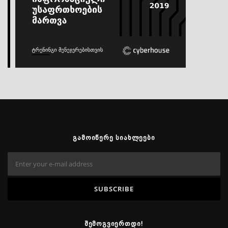
ᲒᲐᲛᲝᲘᲬᲔᲠᲔ ᲡᲘᲐᲮᲚᲔᲔᲑᲘ
ᲨᲔᲛᲝᲒᲕᲘᲔᲠᲗᲓᲘ!