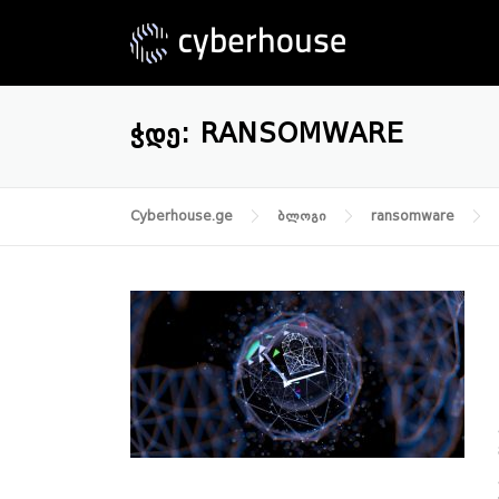
Skip
to
content
ᲭᲓᲔ:
RANSOMWARE
Cyberhouse.ge
ბლოგი
ransomware