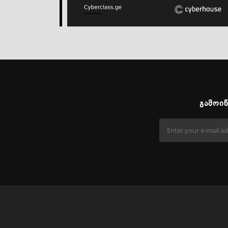
ᲒᲐᲛᲝᲘ