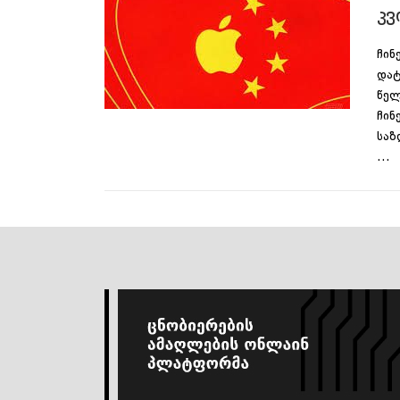
კვ
ჩინ
და
წელ
ჩინ
საზ
…