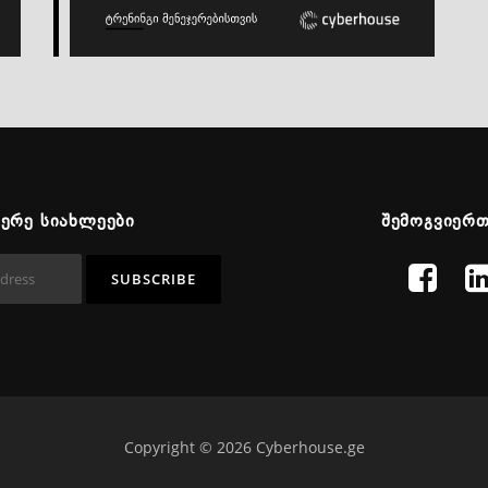
ᲬᲔᲠᲔ ᲡᲘᲐᲮᲚᲔᲔᲑᲘ
ᲨᲔᲛᲝᲒᲕᲘᲔᲠ
Copyright © 2026 Cyberhouse.ge