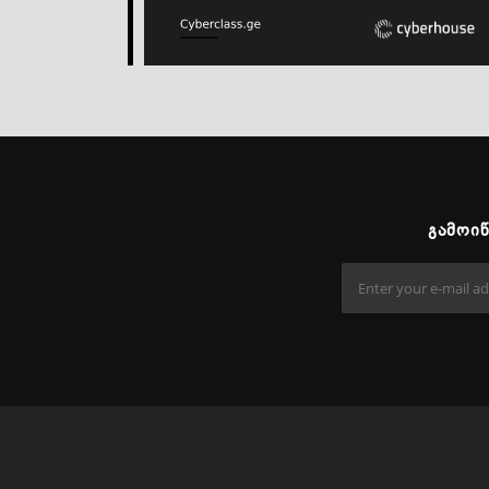
ᲒᲐᲛᲝᲘ