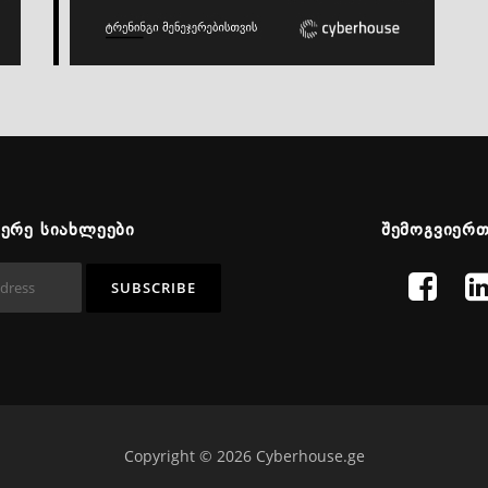
ᲬᲔᲠᲔ ᲡᲘᲐᲮᲚᲔᲔᲑᲘ
ᲨᲔᲛᲝᲒᲕᲘᲔᲠ
Copyright © 2026 Cyberhouse.ge