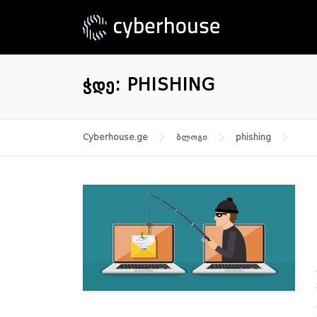
Skip
to
content
ᲭᲓᲔ:
PHISHING
Cyberhouse.ge
ბლოგი
phishing