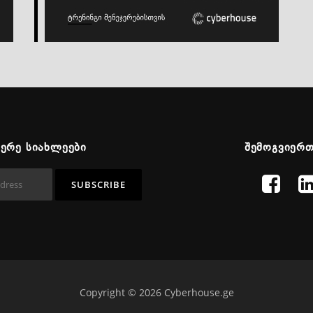
ᲬᲔᲠᲔ ᲡᲘᲐᲮᲚᲔᲔᲑᲘ
ᲨᲔᲛᲝᲒᲕᲘᲔᲠ
Copyright © 2026 Cyberhouse.ge