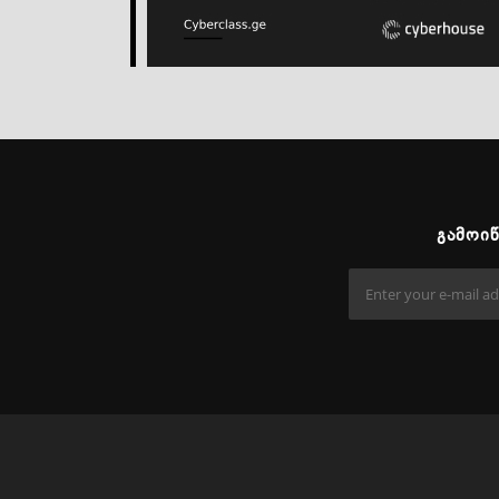
ᲒᲐᲛᲝᲘ