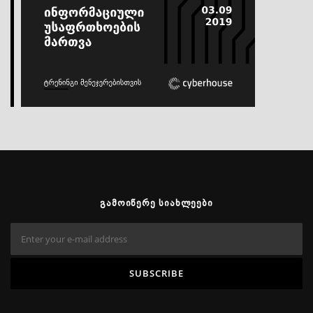
ᲒᲐᲛᲝᲘᲬᲔᲠᲔ ᲡᲘᲐᲮᲚᲔᲔᲑᲘ