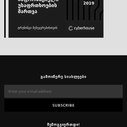
ᲒᲐᲛᲝᲘᲬᲔᲠᲔ ᲡᲘᲐᲮᲚᲔᲔᲑᲘ
ᲨᲔᲛᲝᲒᲕᲘᲔᲠᲗᲓᲘ!