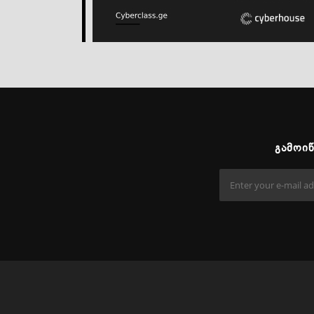
ᲒᲐᲛᲝᲘ