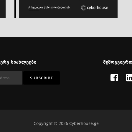
ᲬᲔᲠᲔ ᲡᲘᲐᲮᲚᲔᲔᲑᲘ
ᲨᲔᲛᲝᲒᲕᲘᲔᲠ
Copyright © 2026 Cyberhouse.ge