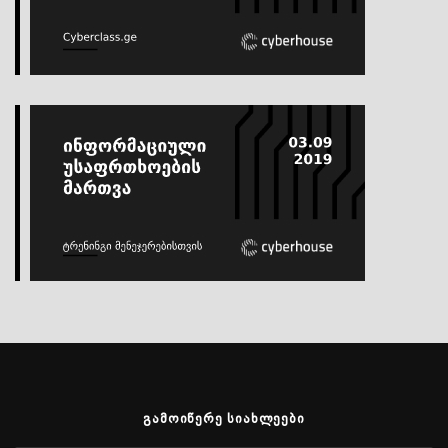
ᲒᲐᲛᲝᲘᲬᲔᲠᲔ ᲡᲘᲐᲮᲚᲔᲔᲑᲘ