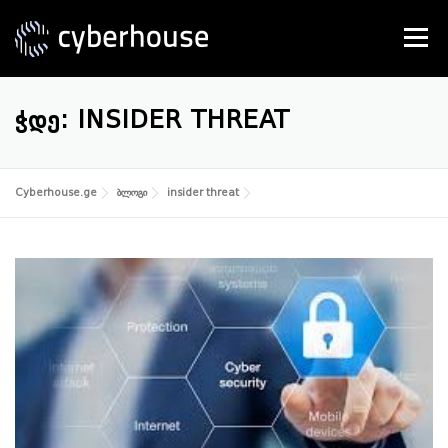
Skip
to
Menu
content
SERVICES
ABOUT US
CONTACT
ᲭᲓᲔ:
INSIDER THREAT
Cyberhouse.ge
ბლოგი
insider threat