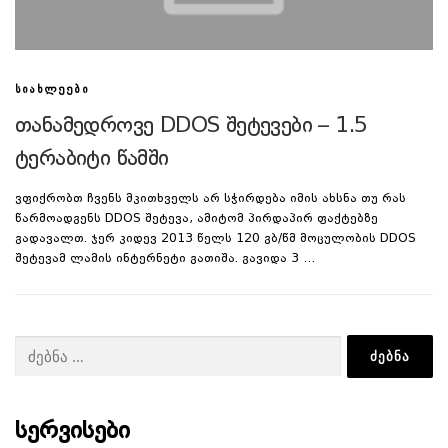
ᲡᲘᲐᲮᲚᲔᲔᲑᲘ
თანამედროვე DDOS შეტევები – 1.5
ტერაბიტი წამში
ვფიქრობთ ჩვენს მკითხველს არ სჭირდება იმის ახსნა თუ რას
წარმოადგენს DDOS შეტევა, ამიტომ პირდაპირ ფაქტებზე
გადავალთ. ჯერ კიდევ 2013 წელს 120 გბ/წმ მოცულობის DDOS
შეტევამ ლამის ინტერნეტი გათიშა. გავიდა 3 …
ძებნა:
ᲡᲔᲠᲕᲘᲡᲔᲑᲘ