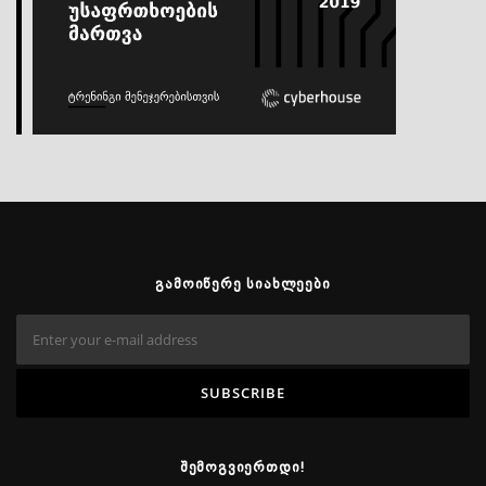
ᲒᲐᲛᲝᲘᲬᲔᲠᲔ ᲡᲘᲐᲮᲚᲔᲔᲑᲘ
ᲨᲔᲛᲝᲒᲕᲘᲔᲠᲗᲓᲘ!