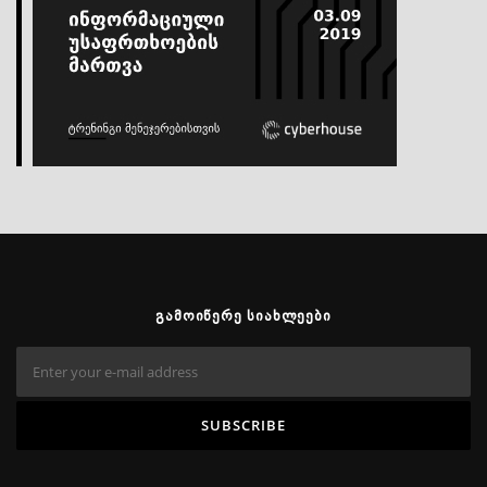
ᲒᲐᲛᲝᲘᲬᲔᲠᲔ ᲡᲘᲐᲮᲚᲔᲔᲑᲘ