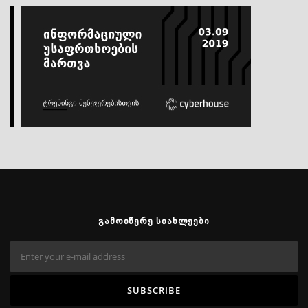
ᲒᲐᲛᲝᲘᲬᲔᲠᲔ ᲡᲘᲐᲮᲚᲔᲔᲑᲘ