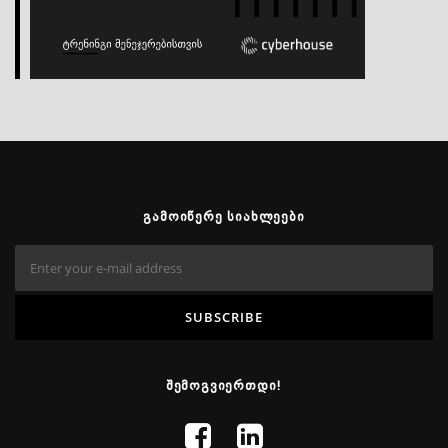
ᲒᲐᲛᲝᲘᲬᲔᲠᲔ ᲡᲘᲐᲮᲚᲔᲔᲑᲘ
ᲨᲔᲛᲝᲒᲕᲘᲔᲠᲗᲓᲘ!