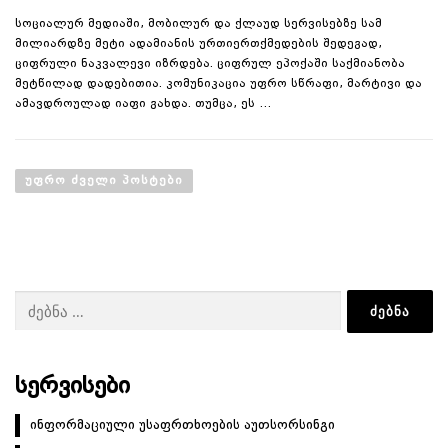
სოციალურ მედიაში, მობილურ და ქლაუდ სერვისებზე სამ
მილიარდზე მეტი ადამიანის ურთიერთქმედების შედეგად,
ციფრული ნაკვალევი იზრდება. ციფრულ ეპოქაში საქმიანობა
მეტწილად დადებითია. კომუნიკაცია უფრო სწრაფი, მარტივი და
ამავდროულად იაფი გახდა. თუმცა, ეს …
პ
ო
ᲣᲤᲠᲝ ᲫᲕᲔᲚᲘ ᲞᲝᲡᲢᲔᲑᲘ
ს
ტ
ე
ბ
ძებნა:
ი
ს
ნ
ა
ᲡᲔᲠᲕᲘᲡᲔᲑᲘ
ვ
ინფორმაციული უსაფრთხოების აუთსორსინგი
ი