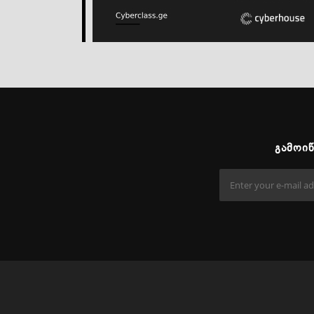
ᲒᲐᲛᲝᲘ