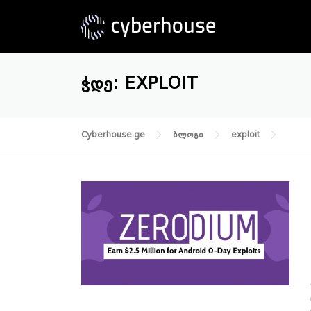
Skip
to
content
ᲭᲓᲔ:
EXPLOIT
Cyberhouse.ge
ბლოგი
exploit