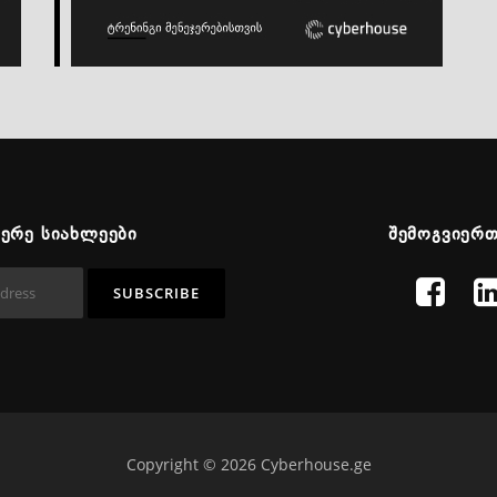
ᲬᲔᲠᲔ ᲡᲘᲐᲮᲚᲔᲔᲑᲘ
ᲨᲔᲛᲝᲒᲕᲘᲔᲠ
Copyright © 2026 Cyberhouse.ge