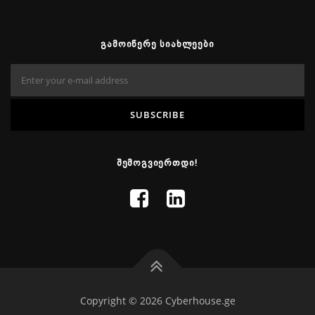
ᲒᲐᲛᲝᲘᲬᲔᲠᲔ ᲡᲘᲐᲮᲚᲔᲔᲑᲘ
ᲨᲔᲛᲝᲒᲕᲘᲔᲠᲗᲓᲘ!
Copyright © 2026 Cyberhouse.ge