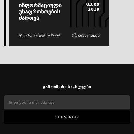
ᲒᲐᲛᲝᲘᲬᲔᲠᲔ ᲡᲘᲐᲮᲚᲔᲔᲑᲘ