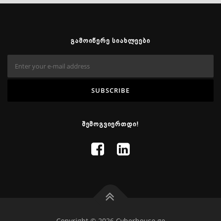
ᲒᲐᲛᲝᲘᲬᲔᲠᲔ ᲡᲘᲐᲮᲚᲔᲔᲑᲘ
ᲨᲔᲛᲝᲒᲕᲘᲔᲠᲗᲓᲘ!
Copyright © 2026 Cyberhouse.ge