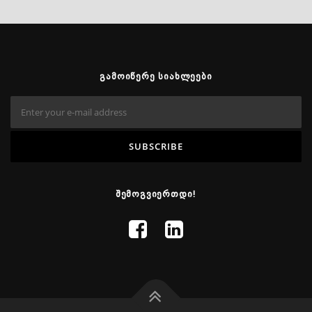
ᲒᲐᲛᲝᲘᲬᲔᲠᲔ ᲡᲘᲐᲮᲚᲔᲔᲑᲘ
ᲨᲔᲛᲝᲒᲕᲘᲔᲠᲗᲓᲘ!