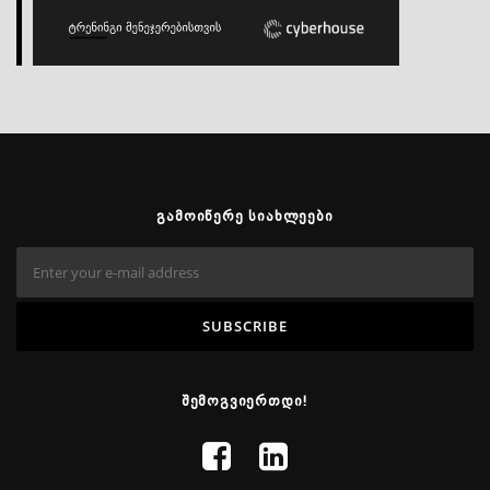
ᲒᲐᲛᲝᲘᲬᲔᲠᲔ ᲡᲘᲐᲮᲚᲔᲔᲑᲘ
ᲨᲔᲛᲝᲒᲕᲘᲔᲠᲗᲓᲘ!