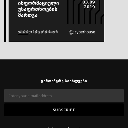
ᲒᲐᲛᲝᲘᲬᲔᲠᲔ ᲡᲘᲐᲮᲚᲔᲔᲑᲘ