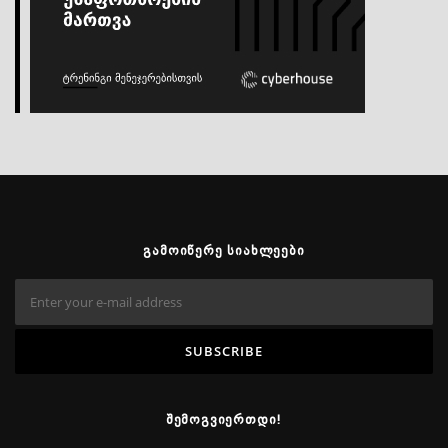
ᲒᲐᲛᲝᲘᲬᲔᲠᲔ ᲡᲘᲐᲮᲚᲔᲔᲑᲘ
ᲨᲔᲛᲝᲒᲕᲘᲔᲠᲗᲓᲘ!