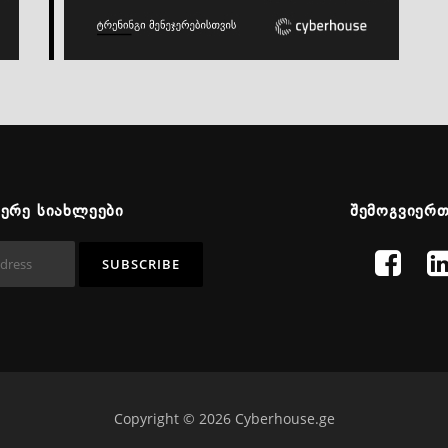
ᲬᲔᲠᲔ ᲡᲘᲐᲮᲚᲔᲔᲑᲘ
ᲨᲔᲛᲝᲒᲕᲘᲔᲠ
Copyright © 2026 Cyberhouse.ge