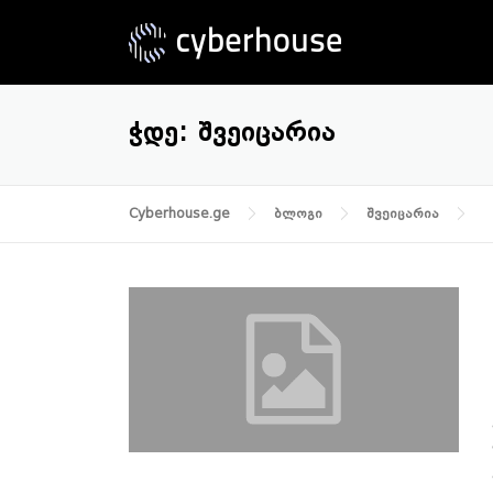
Skip
to
content
ᲭᲓᲔ:
ᲨᲕᲔᲘᲪᲐᲠᲘᲐ
Cyberhouse.ge
ბლოგი
შვეიცარია