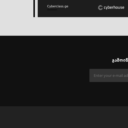
ᲒᲐᲛᲝᲘ