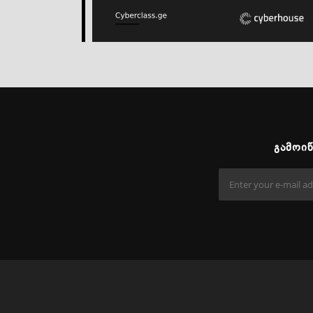
ᲒᲐᲛᲝᲘ