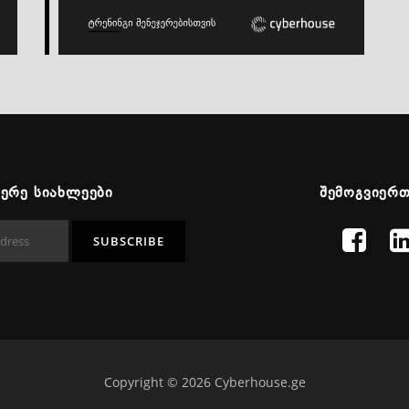
ᲬᲔᲠᲔ ᲡᲘᲐᲮᲚᲔᲔᲑᲘ
ᲨᲔᲛᲝᲒᲕᲘᲔᲠ
Copyright © 2026 Cyberhouse.ge