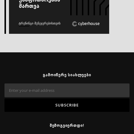
ᲒᲐᲛᲝᲘᲬᲔᲠᲔ ᲡᲘᲐᲮᲚᲔᲔᲑᲘ
ᲨᲔᲛᲝᲒᲕᲘᲔᲠᲗᲓᲘ!