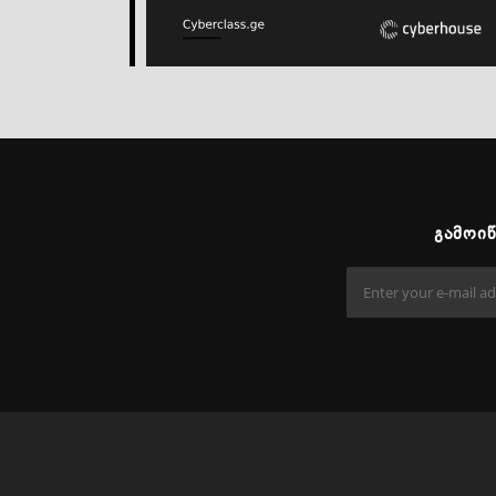
ᲒᲐᲛᲝᲘ