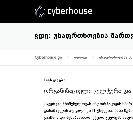
Skip
to
content
ᲭᲓᲔ:
ᲣᲡᲐᲤᲠᲗᲮᲝᲔᲑᲘᲡ ᲛᲐᲠᲗ
Cyberhouse.ge
ბლოგი
უსაფრთხოების მ
ᲡᲘᲐᲮᲚᲔᲔᲑᲘ
ორგანიზაციული კულტურა და
ჰაკერები მნიშვნელოვან ინფორმაციებს ხშირ
დანაშაულის ადგილი კი IT ქსელია. მისი მუშ
გააჩნია და შესაბამისად, ეჭვით უყურებს ი