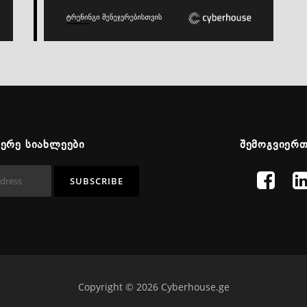
ᲬᲔᲠᲔ ᲡᲘᲐᲮᲚᲔᲔᲑᲘ
ᲨᲔᲛᲝᲒᲕᲘᲔᲠ
Copyright © 2026 Cyberhouse.ge