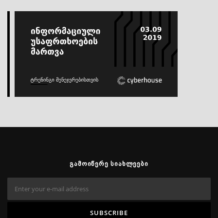
ᲒᲐᲛᲝᲘᲬᲔᲠᲔ ᲡᲘᲐᲮᲚᲔᲔᲑᲘ