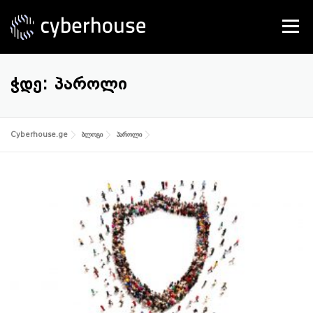
Skip
to
Menu
content
SERVICES
ABOUT US
CONTACT
ᲭᲓᲔ:
ᲞᲐᲠᲝᲚᲘ
Cyberhouse.ge
ბლოგი
პაროლი