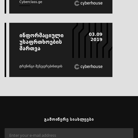
ᲒᲐᲛᲝᲘᲬᲔᲠᲔ ᲡᲘᲐᲮᲚᲔᲔᲑᲘ