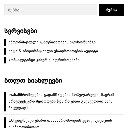
ბ
ძებნა:
ი
ს
ნ
ა
ᲡᲔᲠᲕᲘᲡᲔᲑᲘ
ვ
ინფორმაციული უსაფრთხოების აუთსორსინგი
ი
აიტი & ინფორმაციული უსაფრთხოების აუდიტი
გ
ა
კონსალტინგი კიბერ უსაფრთხოებაში
ც
ი
ᲑᲝᲚᲝ ᲡᲘᲐᲮᲚᲔᲔᲑᲘ
ა
თანამშრომლების გადამზადების პოპულარული, მაგრამ
არაეფექტური მეთოდები (და რა უნდა გავაკეთოთ ამის
ნაცვლად)
10 ციფრული უნარი თანამშრომლების კვალიფიკაციის
ასამაღლებლად