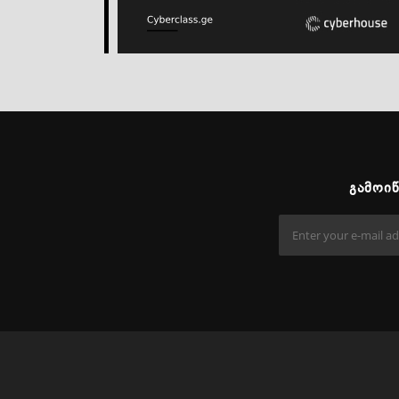
ᲒᲐᲛᲝᲘ