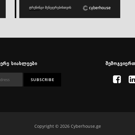
ᲬᲔᲠᲔ ᲡᲘᲐᲮᲚᲔᲔᲑᲘ
ᲨᲔᲛᲝᲒᲕᲘᲔᲠ
Copyright © 2026 Cyberhouse.ge