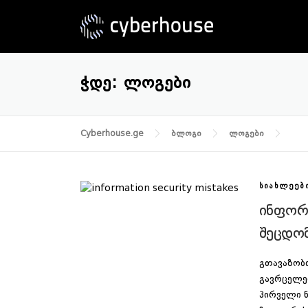
Skip
to
content
ᲭᲓᲔ:
ᲚᲝᲒᲔᲑᲘ
Cyberhouse.ge
ბლოგი
ლოგები
ᲡᲘᲐᲮᲚᲔᲔᲑ
ინფორ
შეცდომ
გთავაზობ
გავრცელე
პირველი 