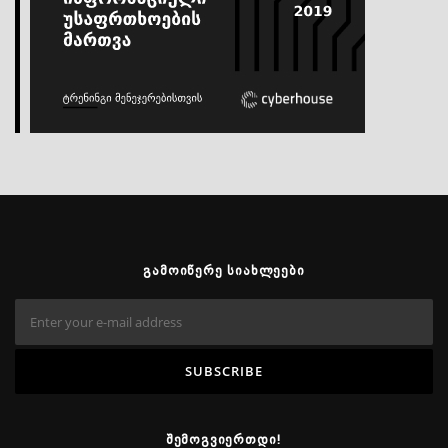
ᲒᲐᲛᲝᲘᲬᲔᲠᲔ ᲡᲘᲐᲮᲚᲔᲔᲑᲘ
ᲨᲔᲛᲝᲒᲕᲘᲔᲠᲗᲓᲘ!