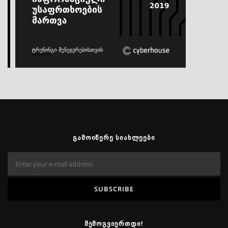
ᲒᲐᲛᲝᲘᲬᲔᲠᲔ ᲡᲘᲐᲮᲚᲔᲔᲑᲘ
ᲨᲔᲛᲝᲒᲕᲘᲔᲠᲗᲓᲘ!