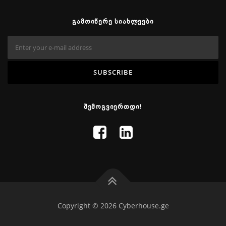
ᲒᲐᲛᲝᲘᲬᲔᲠᲔ ᲡᲘᲐᲮᲚᲔᲔᲑᲘ
ᲨᲔᲛᲝᲒᲕᲘᲔᲠᲗᲓᲘ!
Copyright © 2026 Cyberhouse.ge