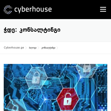
Skip
to
Menu
content
SERVICES
ABOUT US
CONTACT
ᲭᲓᲔ:
ᲙᲝᲜᲡᲐᲚᲢᲘᲜᲒᲘ
Cyberhouse.ge
ბლოგი
კონსალტინგი