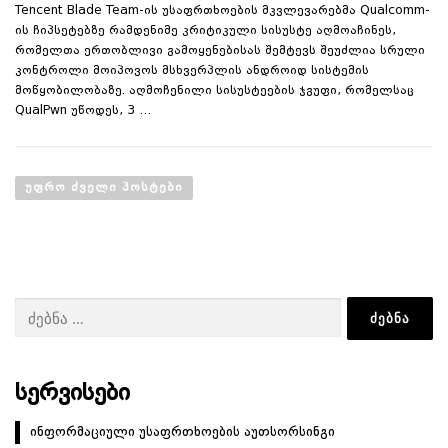
Tencent Blade Team-ის უსაფრთხოების მკვლევარებმა Qualcomm-
ის ჩიპსეტებზე რამდენიმე კრიტიკული სისუსტე აღმოაჩინეს,
რომელთა ერთობლივი გამოყენებისას შემტევს შეუძლია სრული
კონტროლი მოიპოვოს მსხვერპლის ანდროიდ სისტემის
მოწყობილობაზე. აღმოჩენილი სისუსტეების ჯგუფი, რომელსაც
QualPwn უწოდეს, 3 …
პ
ო
ᲣᲤᲠᲝ ᲫᲕᲔᲚᲘ ᲞᲝᲡᲢᲔᲑᲘ
ს
ტ
ე
ბ
ძებნა:
ი
ს
ნ
ა
ᲡᲔᲠᲕᲘᲡᲔᲑᲘ
ვ
ინფორმაციული უსაფრთხოების აუთსორსინგი
ი