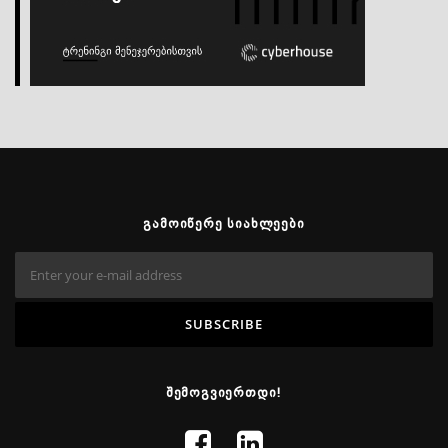
ᲒᲐᲛᲝᲘᲬᲔᲠᲔ ᲡᲘᲐᲮᲚᲔᲔᲑᲘ
ᲨᲔᲛᲝᲒᲕᲘᲔᲠᲗᲓᲘ!