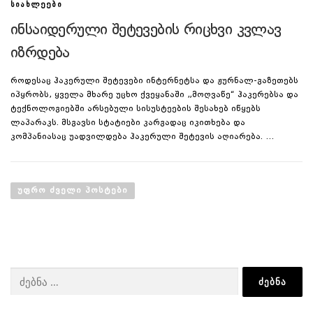
ᲡᲘᲐᲮᲚᲔᲔᲑᲘ
ინსაიდერული შეტევების რიცხვი კვლავ
იზრდება
როდესაც ჰაკერული შეტევები ინტერნეტსა და ჟურნალ-გაზეთებს
იპყრობს, ყველა მხარე უცხო ქვეყანაში „მოღვაწე“ ჰაკერებსა და
ტექნოლოგიებში არსებული სისუსტეების შესახებ იწყებს
ლაპარაკს. მსგავსი სტატიები კარგადაც იკითხება და
კომპანიასაც უადვილდება ჰაკერული შეტევის აღიარება. …
პ
ო
ᲣᲤᲠᲝ ᲫᲕᲔᲚᲘ ᲞᲝᲡᲢᲔᲑᲘ
ს
ტ
ე
ბ
ძებნა:
ი
ს