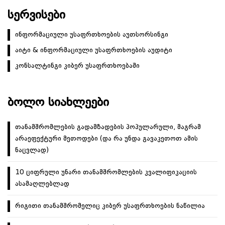
ნ
ა
ᲡᲔᲠᲕᲘᲡᲔᲑᲘ
ვ
ინფორმაციული უსაფრთხოების აუთსორსინგი
ი
აიტი & ინფორმაციული უსაფრთხოების აუდიტი
გ
ა
კონსალტინგი კიბერ უსაფრთხოებაში
ც
ი
ᲑᲝᲚᲝ ᲡᲘᲐᲮᲚᲔᲔᲑᲘ
ა
თანამშრომლების გადამზადების პოპულარული, მაგრამ
არაეფექტური მეთოდები (და რა უნდა გავაკეთოთ ამის
ნაცვლად)
10 ციფრული უნარი თანამშრომლების კვალიფიკაციის
ასამაღლებლად
რიგითი თანამშრომელიც კიბერ უსაფრთხოების ნაწილია