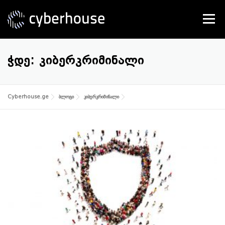
Skip
to
Menu
content
SERVICES
ABOUT US
CONTACT
ᲭᲓᲔ:
ᲙᲘᲑᲔᲠᲙᲠᲘᲛᲘᲜᲐᲚᲘ
Cyberhouse.ge
ბლოგი
კიბერკრიმინალი