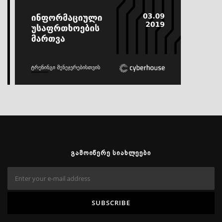
ᲒᲐᲛᲝᲘᲬᲔᲠᲔ ᲡᲘᲐᲮᲚᲔᲔᲑᲘ