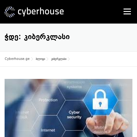
Skip
to
Menu
content
SERVICES
ABOUT US
CONTACT
ᲭᲓᲔ:
ᲙᲘᲑᲔᲠᲙᲚᲐᲡᲘ
Cyberhouse.ge
ბლოგი
კიბერკლასი