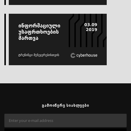
ᲒᲐᲛᲝᲘᲬᲔᲠᲔ ᲡᲘᲐᲮᲚᲔᲔᲑᲘ