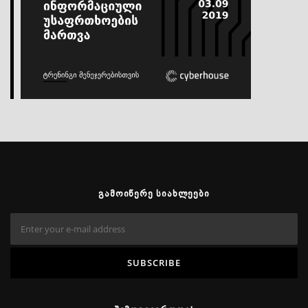
ᲒᲐᲛᲝᲘᲬᲔᲠᲔ ᲡᲘᲐᲮᲚᲔᲔᲑᲘ