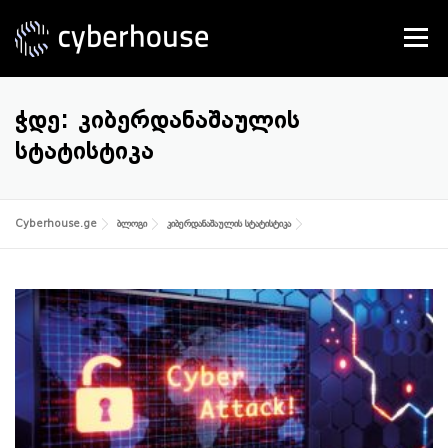
Skip
to
Menu
content
SERVICES
ABOUT US
CONTACT
ᲭᲓᲔ:
ᲙᲘᲑᲔᲠᲓᲐᲜᲐᲨᲐᲣᲚᲘᲡ
ᲡᲢᲐᲢᲘᲡᲢᲘᲙᲐ
Cyberhouse.ge
ბლოგი
კიბერდანაშაულის სტატისტიკა