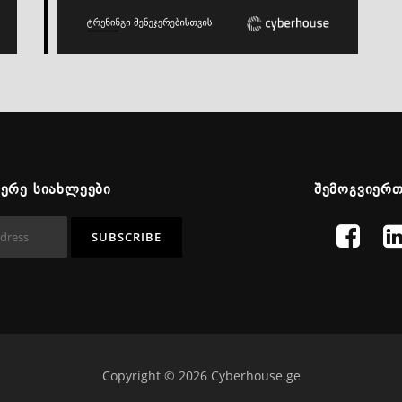
ᲬᲔᲠᲔ ᲡᲘᲐᲮᲚᲔᲔᲑᲘ
ᲨᲔᲛᲝᲒᲕᲘᲔᲠ
Copyright © 2026 Cyberhouse.ge