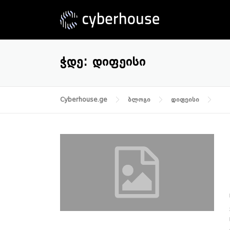
Skip
to
content
ᲭᲓᲔ:
ᲓᲘᲤᲔᲘᲡᲘ
Cyberhouse.ge
ბლოგი
დიფეისი