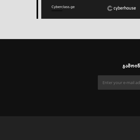
ᲒᲐᲛᲝᲘ