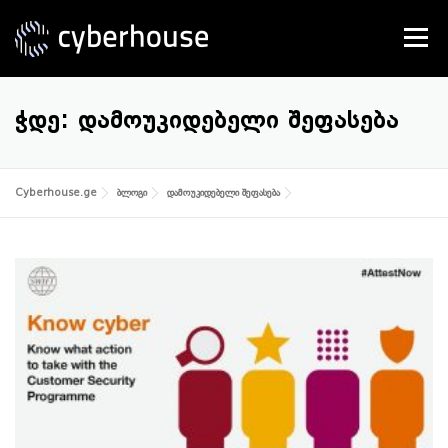
Skip
to
Menu
content
SERVICES
ABOUT US
CONTACT
ᲭᲓᲔ:
ᲓᲐᲛᲝᲣᲙᲘᲓᲔᲑᲔᲚᲘ ᲨᲔᲤᲐᲡᲔᲑᲐ
Cyberhouse.ge
ბლოგი
დამოუკიდებელი შეფასება