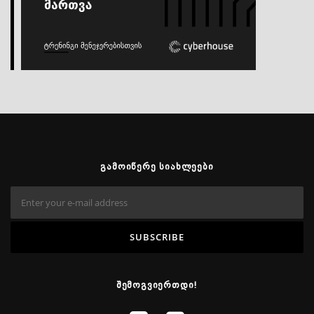
ᲒᲐᲛᲝᲘᲬᲔᲠᲔ ᲡᲘᲐᲮᲚᲔᲔᲑᲘ
ᲨᲔᲛᲝᲒᲕᲘᲔᲠᲗᲓᲘ!