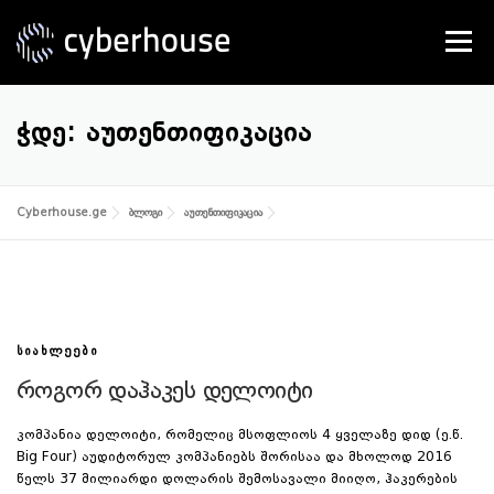
Skip
to
Menu
content
SERVICES
ABOUT US
CONTACT
ᲭᲓᲔ:
ᲐᲣᲗᲔᲜᲗᲘᲤᲘᲙᲐᲪᲘᲐ
Cyberhouse.ge
ბლოგი
აუთენთიფიკაცია
ᲡᲘᲐᲮᲚᲔᲔᲑᲘ
როგორ დაჰაკეს დელოიტი
კომპანია დელოიტი, რომელიც მსოფლიოს 4 ყველაზე დიდ (ე.წ.
Big Four) აუდიტორულ კომპანიებს შორისაა და მხოლოდ 2016
წელს 37 მილიარდი დოლარის შემოსავალი მიიღო, ჰაკერების