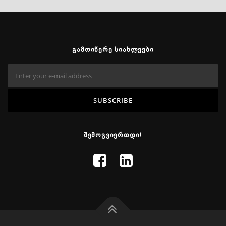
ᲒᲐᲛᲝᲘᲬᲔᲠᲔ ᲡᲘᲐᲮᲚᲔᲔᲑᲘ
ᲨᲔᲛᲝᲒᲕᲘᲔᲠᲗᲓᲘ!