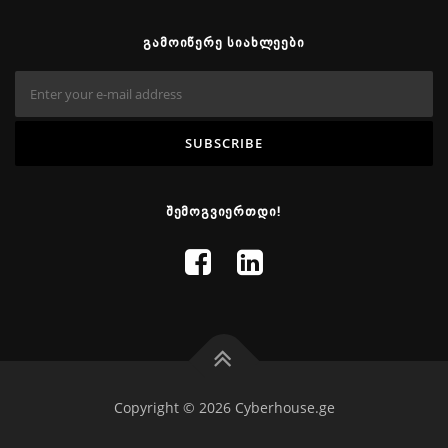
ᲒᲐᲛᲝᲘᲬᲔᲠᲔ ᲡᲘᲐᲮᲚᲔᲔᲑᲘ
ᲨᲔᲛᲝᲒᲕᲘᲔᲠᲗᲓᲘ!
Copyright © 2026 Cyberhouse.ge